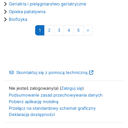
Geriatria i pielęgniarstwo geriatryczne
Opieka paliatywna
Biofizyka
Strona 1
Strona 2
Strona 3
Strona 4
Strona 5
Następna strona
1
2
3
4
5
»
Skontaktuj się z pomocą techniczną
Nie jesteś zalogowany(a) (
Zaloguj się
)
Podsumowanie zasad przechowywania danych
Pobierz aplikację mobilną
Przełącz na standardowy schemat graficzny
Deklaracja dostępności