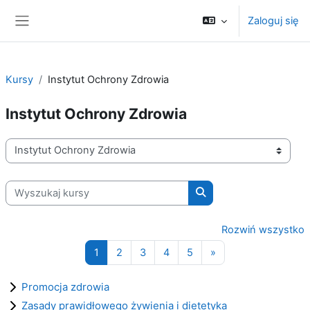
Przejdź do głównej zawartości
Zaloguj się
Panel boczny
Kursy
Instytut Ochrony Zdrowia
Instytut Ochrony Zdrowia
Kategorie kursów
Wyszukaj kursy
Wyszukaj kursy
Rozwiń wszystko
Strona 1
Strona 2
Strona 3
Strona 4
Strona 5
Następna strona
1
2
3
4
5
»
Promocja zdrowia
Zasady prawidłowego żywienia i dietetyka