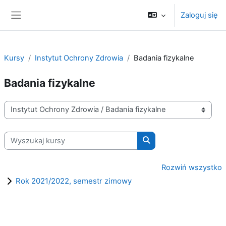
Przejdź do głównej zawartości
Zaloguj się
Panel boczny
Kursy
Instytut Ochrony Zdrowia
Badania fizykalne
Badania fizykalne
Kategorie kursów
Wyszukaj kursy
Wyszukaj kursy
Rozwiń wszystko
Rok 2021/2022, semestr zimowy