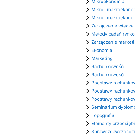
Mikroekonomia
Mikro i makroekono
Mikro i makroekono
Zarządzanie wiedzą
Metody badań rynko
Zarządzanie market
Ekonomia
Marketing
Rachunkowość
Rachunkowość
Podstawy rachunko
Podstawy rachunko
Podstawy rachunko
Seminarium dyplo
Topografia
Elementy przedsiębi
Sprawozdawczość fi