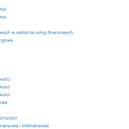
mia
mia
wych w sektorze usług finansowych
ingowe
wości
wości
wości
mowe
orczości
nansowa i niefinansowa