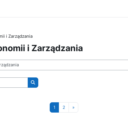
ii i Zarządzania
nomii i Zarządzania
Wyszukaj kursy
Strona 1
Strona 2
Następna strona
1
2
»