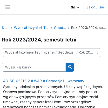
Przejdź do głównej zawartości
Zaloguj się
Panel boczny
Kursy
Wydział Inżynierii Technicznej
Geodezja I
Rok 2023/2024, semestr letni
Rok 2023/2024, semestr letni
Kategorie kursów
Wyszukaj kursy
Wyszukaj kursy
431SP-02212-2 # WAR # Geodezja I - warsztaty
Systemy odniesień przestrzennych. Układy współrzędnych.
Osnowa pomiarowa. Pomiary sytuacyjne: metody pomiaru
wg obowiązujących przepisów.Pomiary sytuacyjne: znaki
umowne, zasady generalizacji konturów szczegółów
terenowych podczas pomiaru sytuacyjnego. Obliczanie