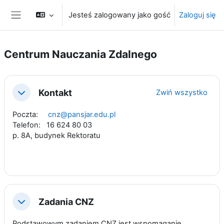
Przejdź do głównej zawartości
Jesteś zalogowany jako gość
Zaloguj się
Panel boczny
Centrum Nauczania Zdalnego
Przegląd sekcji
Kontakt
Zwiń wszystko
Minimalizuj
Poczta:
cnz@pansjar.edu.pl
Telefon: 16 624 80 03
p. 8A, budynek Rektoratu
Zadania CNZ
Minimalizuj
Podstawowym zadaniem CNZ jest wspomaganie