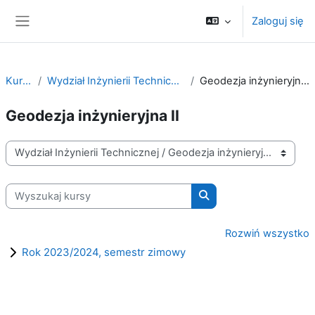
Przejdź do głównej zawartości
Zaloguj się
Panel boczny
Kursy
Wydział Inżynierii Technicznej
Geodezja inżynieryjna II
Geodezja inżynieryjna II
Kategorie kursów
Wyszukaj kursy
Wyszukaj kursy
Rozwiń wszystko
Rok 2023/2024, semestr zimowy