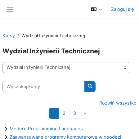
Przejdź do głównej zawartości
Zaloguj się
Panel boczny
Kursy
Wydział Inżynierii Technicznej
Wydział Inżynierii Technicznej
Kategorie kursów
Wyszukaj kursy
Wyszukaj kursy
Rozwiń wszystko
Strona 1
Strona 2
Strona 3
Następna strona
1
2
3
»
Modern Programming Languages
Zaawansowane programy komputerowe w geodezji