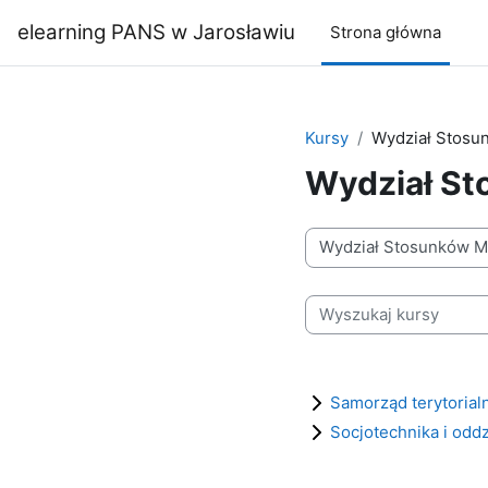
Przejdź do głównej zawartości
elearning PANS w Jarosławiu
Strona główna
Kursy
Wydział Stos
Wydział S
Kategorie kursów
Wyszukaj kursy
Samorząd terytoria
Socjotechnika i odd