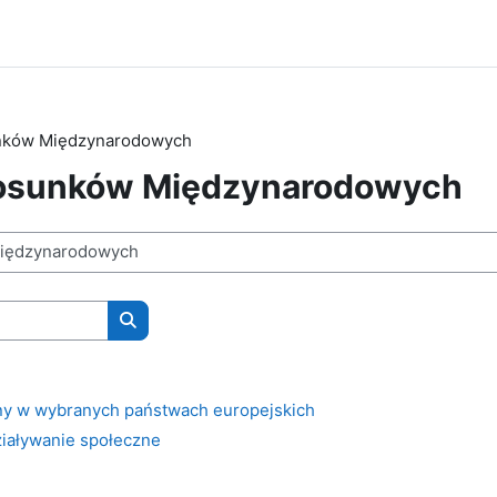
unków Międzynarodowych
tosunków Międzynarodowych
Wyszukaj kursy
lny w wybranych państwach europejskich
ziaływanie społeczne