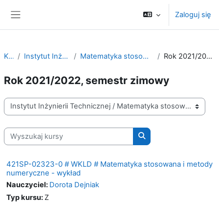
Przejdź do głównej zawartości
Zaloguj się
Panel boczny
Kursy
Instytut Inżynierii Technicznej
Matematyka stosowana i metody numeryczne
Rok 2021/2022, semestr zimowy
Rok 2021/2022, semestr zimowy
Kategorie kursów
Wyszukaj kursy
Wyszukaj kursy
421SP-02323-0 # WKLD # Matematyka stosowana i metody
numeryczne - wykład
Nauczyciel:
Dorota Dejniak
Typ kursu
:
Z