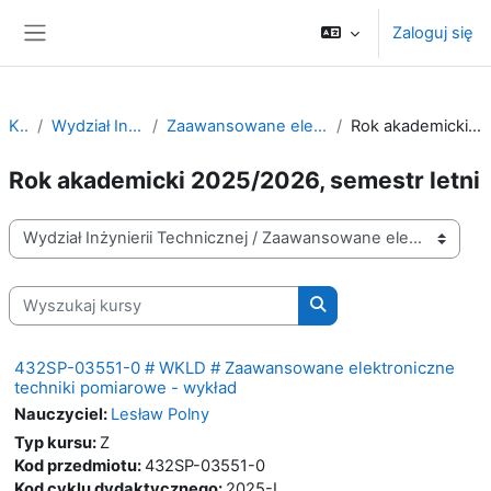
Przejdź do głównej zawartości
Zaloguj się
Panel boczny
Kursy
Wydział Inżynierii Technicznej
Zaawansowane elektroniczne techniki pomiarowe
Rok akademicki 2025/2026, semestr letni
Rok akademicki 2025/2026, semestr letni
Kategorie kursów
Wyszukaj kursy
Wyszukaj kursy
432SP-03551-0 # WKLD # Zaawansowane elektroniczne
techniki pomiarowe - wykład
Nauczyciel:
Lesław Polny
Typ kursu
:
Z
Kod przedmiotu
:
432SP-03551-0
Kod cyklu dydaktycznego
:
2025-L