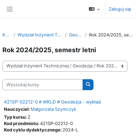
Przejdź do głównej zawartości
Zaloguj się
Panel boczny
Kursy
Wydział Inżynierii Technicznej
Geodezja
Rok 2024/2025, semestr letni
Rok 2024/2025, semestr letni
Kategorie kursów
Wyszukaj kursy
Wyszukaj kursy
421SP-02212-0 # WKLD # Geodezja - wykład
Nauczyciel:
Małgorzata Szymczyk
Typ kursu
:
Z
Kod przedmiotu
:
421SP-02212-0
Kod cyklu dydaktycznego
:
2024-L