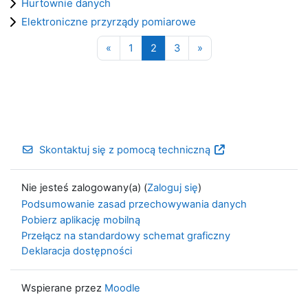
Hurtownie danych
Elektroniczne przyrządy pomiarowe
Poprzednia strona
Strona 1
Strona 2
Strona 3
Następna strona
«
1
2
3
»
Skontaktuj się z pomocą techniczną
Nie jesteś zalogowany(a) (
Zaloguj się
)
Podsumowanie zasad przechowywania danych
Pobierz aplikację mobilną
Przełącz na standardowy schemat graficzny
Deklaracja dostępności
Wspierane przez
Moodle