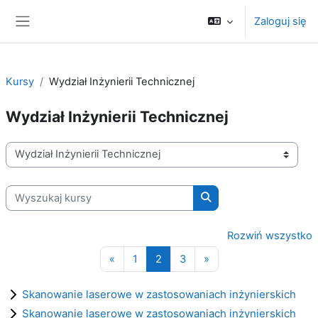
Przejdź do głównej zawartości
Zaloguj się
Panel boczny
Kursy
Wydział Inżynierii Technicznej
Wydział Inżynierii Technicznej
Kategorie kursów
Wyszukaj kursy
Wyszukaj kursy
Rozwiń wszystko
Poprzednia strona
Strona 1
Strona 2
Strona 3
Następna strona
«
1
2
3
»
Skanowanie laserowe w zastosowaniach inżynierskich
Skanowanie laserowe w zastosowaniach inżynierskich