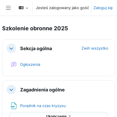
Przejdź do głównej zawartości
Jesteś zalogowany jako gość
Zaloguj się
Panel boczny
Szkolenie obronne 2025
Przegląd sekcji
Sekcja ogólna
Zwiń wszystko
Minimalizuj
Forum
Ogłoszenia
Zagadnienia ogólne
Minimalizuj
Plik
Poradnik na czas kryzysu
Ukończenie