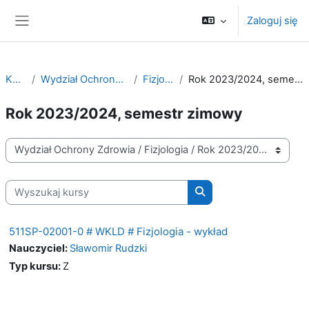
Przejdź do głównej zawartości
Zaloguj się
Panel boczny
Kursy
Wydział Ochrony Zdrowia
Fizjologia
Rok 2023/2024, semestr zimowy
Rok 2023/2024, semestr zimowy
Kategorie kursów
Wyszukaj kursy
Wyszukaj kursy
511SP-02001-0 # WKLD # Fizjologia - wykład
Nauczyciel:
Sławomir Rudzki
Typ kursu
:
Z