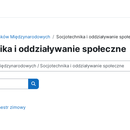
unków Międzynarodowych
Socjotechnika i oddziaływanie społ
ika i oddziaływanie społeczne
Wyszukaj kursy
estr zimowy