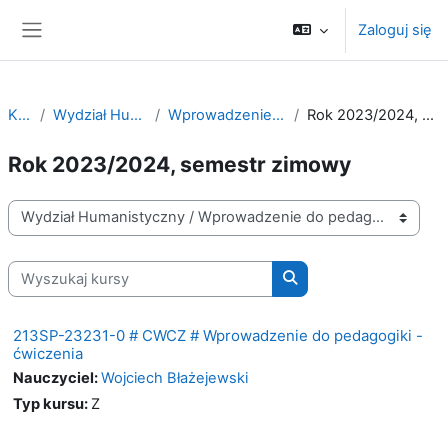
Przejdź do głównej zawartości
Zaloguj się
Panel boczny
Kursy
Wydział Humanistyczny
Wprowadzenie do pedagogiki
Rok 2023/2024, semestr zimowy
Rok 2023/2024, semestr zimowy
Kategorie kursów
Wyszukaj kursy
Wyszukaj kursy
213SP-23231-0 # CWCZ # Wprowadzenie do pedagogiki -
ćwiczenia
Nauczyciel:
Wojciech Błażejewski
Typ kursu
:
Z