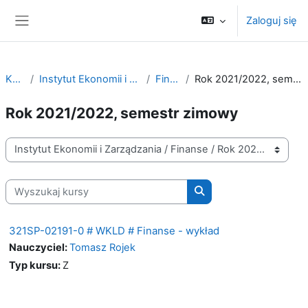
Przejdź do głównej zawartości
Zaloguj się
Panel boczny
Kursy
Instytut Ekonomii i Zarządzania
Finanse
Rok 2021/2022, semestr zimowy
Rok 2021/2022, semestr zimowy
Kategorie kursów
Wyszukaj kursy
Wyszukaj kursy
321SP-02191-0 # WKLD # Finanse - wykład
Nauczyciel:
Tomasz Rojek
Typ kursu
:
Z