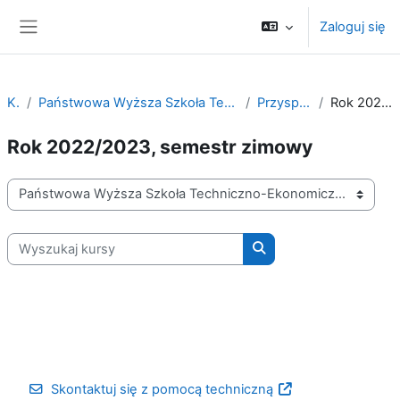
Przejdź do głównej zawartości
Zaloguj się
Panel boczny
Kursy
Państwowa Wyższa Szkoła Techniczno-Ekonomiczna im ks. Bronisława Markiewicza w Jarosławiu
Przysposobienie biblioteczne
Rok 2022/2023, semestr zimowy
Rok 2022/2023, semestr zimowy
Kategorie kursów
Wyszukaj kursy
Wyszukaj kursy
Skontaktuj się z pomocą techniczną