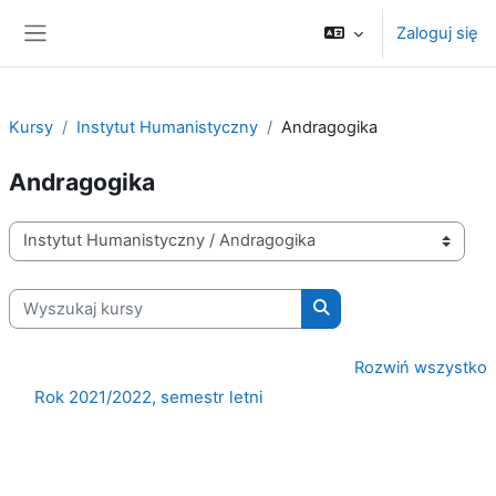
Przejdź do głównej zawartości
Zaloguj się
Panel boczny
Kursy
Instytut Humanistyczny
Andragogika
Andragogika
Kategorie kursów
Wyszukaj kursy
Wyszukaj kursy
Rozwiń wszystko
Rok 2021/2022, semestr letni