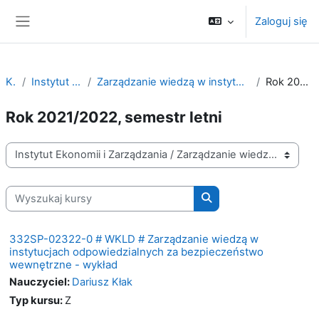
Przejdź do głównej zawartości
Zaloguj się
Panel boczny
Kursy
Instytut Ekonomii i Zarządzania
Zarządzanie wiedzą w instytucjach odpowiedzialnych za bezpieczeństwo wewnętrzne
Rok 2021/2022, semestr letni
Rok 2021/2022, semestr letni
Kategorie kursów
Wyszukaj kursy
Wyszukaj kursy
332SP-02322-0 # WKLD # Zarządzanie wiedzą w
instytucjach odpowiedzialnych za bezpieczeństwo
wewnętrzne - wykład
Nauczyciel:
Dariusz Kłak
Typ kursu
:
Z