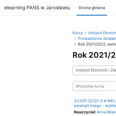
Przejdź do głównej zawartości
elearning PANS w Jarosławiu
Strona główna
Kursy
Instytut Ekonom
Prowadzenie działa
Rok 2021/2022, sem
Rok 2021/2
Kategorie kursów
Wyszukaj kursy
332SP-02121-0 # WKLD
wewnętrznego - wykła
Nauczyciel:
Anna Miar