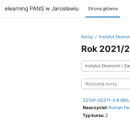
Przejdź do głównej zawartości
elearning PANS w Jarosławiu
Strona główna
Kursy
Instytut Ekonom
Rok 2021/2
Kategorie kursów
Wyszukaj kursy
321SP-02371-0 # WKLD
Nauczyciel:
Roman Fe
Typ kursu
:
Z