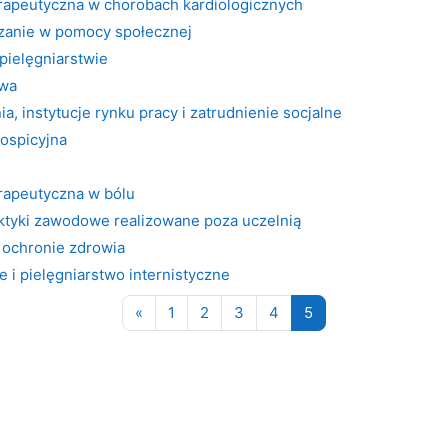
erapeutyczna w chorobach kardiologicznych
dzanie w pomocy społecznej
pielęgniarstwie
owa
a, instytucje rynku pracy i zatrudnienie socjalne
ospicyjna
erapeutyczna w bólu
aktyki zawodowe realizowane poza uczelnią
 ochronie zdrowia
i pielęgniarstwo internistyczne
Poprzednia strona
Strona 1
Strona 2
Strona 3
Strona 4
Strona 5
«
1
2
3
4
5