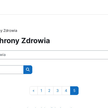
ny Zdrowia
chrony Zdrowia
Wyszukaj kursy
Poprzednia strona
Strona 1
Strona 2
Strona 3
Strona 4
Strona 5
«
1
2
3
4
5