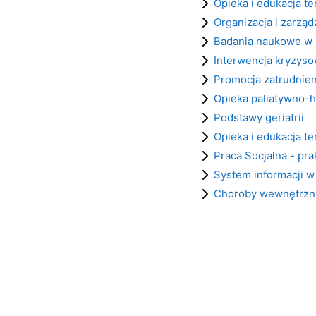
Opieka i edukacja t
Organizacja i zarzą
Badania naukowe w 
Interwencja kryzys
Promocja zatrudnieni
Opieka paliatywno-h
Podstawy geriatrii
Opieka i edukacja t
Praca Socjalna - pr
System informacji w
Choroby wewnętrzne 