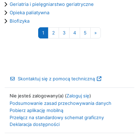
Geriatria i pielęgniarstwo geriatryczne
Opieka paliatywna
Biofizyka
Strona 1
Strona 2
Strona 3
Strona 4
Strona 5
Następna strona
1
2
3
4
5
»
Skontaktuj się z pomocą techniczną
Nie jesteś zalogowany(a) (
Zaloguj się
)
Podsumowanie zasad przechowywania danych
Pobierz aplikację mobilną
Przełącz na standardowy schemat graficzny
Deklaracja dostępności