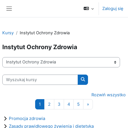
Przejdź do głównej zawartości
Zaloguj się
Panel boczny
Kursy
Instytut Ochrony Zdrowia
Instytut Ochrony Zdrowia
Kategorie kursów
Wyszukaj kursy
Wyszukaj kursy
Rozwiń wszystko
Strona 1
Strona 2
Strona 3
Strona 4
Strona 5
Następna strona
1
2
3
4
5
»
Promocja zdrowia
Zasady prawidłowego żywienia i dietetyka