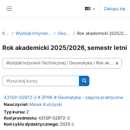
Przejdź do głównej zawartości
Zaloguj się
Panel boczny
Kursy
Wydział Inżynierii Technicznej
Geomatyka
Rok akademicki 2025/2026, semestr letni
Rok akademicki 2025/2026, semestr letni
Kategorie kursów
Wyszukaj kursy
Wyszukaj kursy
431SP-02972-2 # ZPRK # Geomatyka - zajęcia praktyczne
Nauczyciel:
Marek Kulczycki
Typ kursu
:
Z
Kod przedmiotu
:
431SP-02972-2
Kod cyklu dydaktycznego
:
2025-L